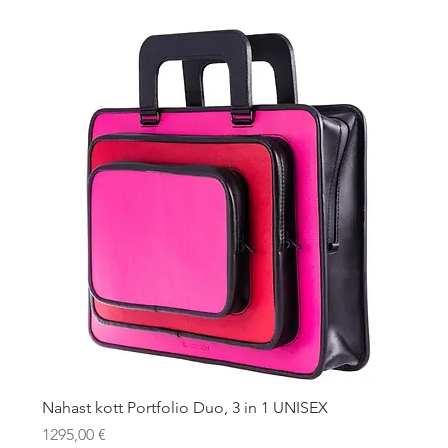
Nahast kott Portfolio Duo, 3 in 1 UNISEX
Price
1295,00 €