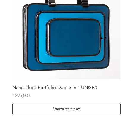
Nahast kott Portfolio Duo, 3 in 1 UNISEX
Price
1295,00 €
Vaata toodet