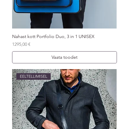
Nahast kott Portfolio Duo, 3 in 1 UNISEX
Price
1295,00 €
Vaata toodet
EELTELLIMISEL