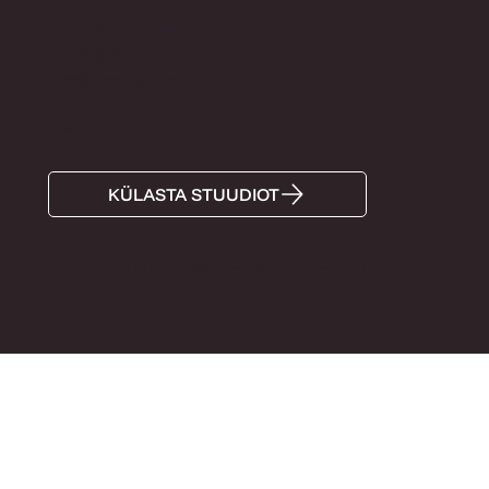
E-R KOKKULEPPEL
+3725285574
Info@tiinaandron.com
Antoniuse õu, Lutsu tn 5, Tartu, 51006
KÜLASTA STUUDIOT
Super OÜ, 12314896, Tartu maakond, Tartu linn, Lutsu
tn 5, 51006, Eesti