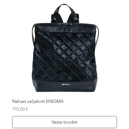
Nahast seljakott ENIGMA
Price
795,00 €
Vaata toodet