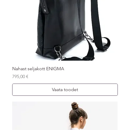
Nahast seljakott ENIGMA
Price
795,00 €
Vaata toodet