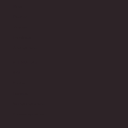
Blogi
Disainer
Töötoad
Eritellimus
Ärikingitused
KLIENDITUGI
KKK
Kontakt
Hooldus
Müügitingimused
Privaatsuspoliitika