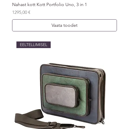
Nahast kott Kott Portfolio Uno, 3 in 1
Price
1295,00 €
Vaata toodet
EELTELLIMISEL