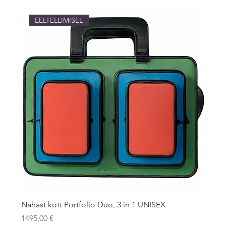
EELTELLIMISEL
Nahast kott Portfolio Duo, 3 in 1 UNISEX
Price
1495,00 €