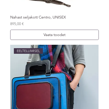
Nahast seljakott Centro, UNISEX
Price
895,00 €
Vaata toodet
EELTELLIMISEL