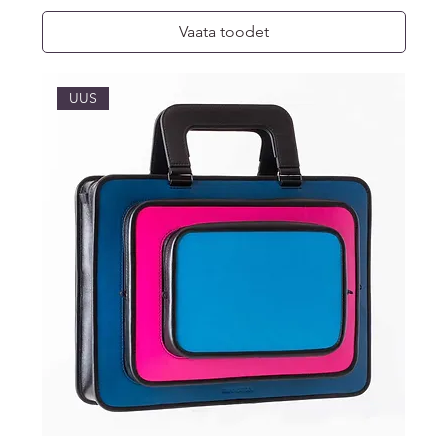
Vaata toodet
UUS