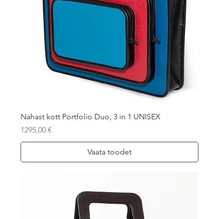
Nahast kott Portfolio Duo, 3 in 1 UNISEX
Price
1295,00 €
Vaata toodet