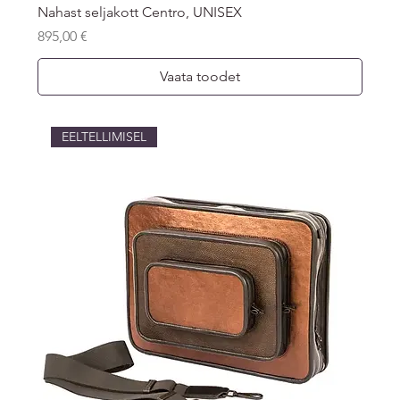
Nahast seljakott Centro, UNISEX
Price
895,00 €
Vaata toodet
EELTELLIMISEL