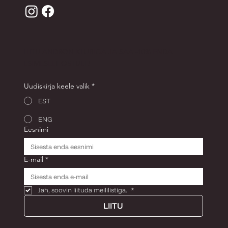
LIITU ANDRON KLUBIGA JA SAA -10% ENDA
ESIMESELT OSTULT!
Uudiskirja keele valik
*
EST
ENG
Eesnimi
E-mail
*
Jah, soovin liituda meililistiga. 
*
LIITU