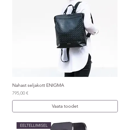
Nahast seljakott ENIGMA
Price
795,00 €
Vaata toodet
EELTELLIMISEL