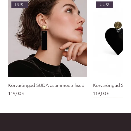
UUS!
UUS!
Kõrvarõngad SÜDA asümmeetrilised
Kõrvarõngad SÜ
Price
Price
119,00 €
119,00 €
UUS!
UNISEX
UNISEX
UUS!
UUS!
UUS
UUS