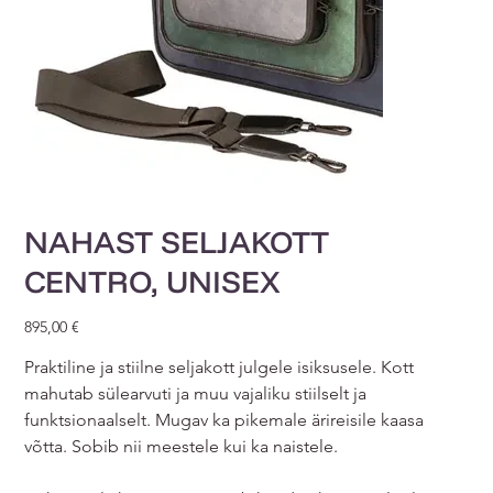
NAHAST SELJAKOTT
CENTRO, UNISEX
Price
895,00 €
Praktiline ja stiilne seljakott julgele isiksusele. Kott
mahutab sülearvuti ja muu vajaliku stiilselt ja
funktsionaalselt. Mugav ka pikemale ärireisile kaasa
võtta. Sobib nii meestele kui ka naistele.