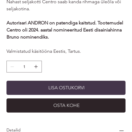
Nahast seljakotti Centro saab kanda rihmaga üleõla või
seljakotina.
Autorisari ANDRON on patendiga kaitstud. Tootemudel
Centro oli 2024. aastal nomineeritud Eesti disainiahinna
Bruno nominendiks.
Valmistatud käsitööna Eestis, Tartus.
LISA OSTUKORVI
OSTA KOHE
Detailid