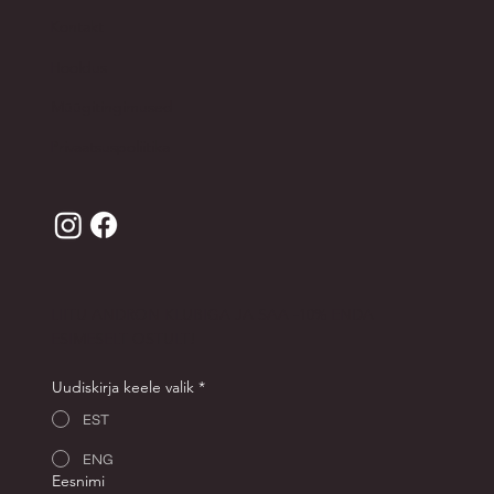
Kontakt
Hooldus
Müügitingimused
Privaatsuspoliitika
LIITU ANDRON KLUBIGA JA SAA -10% ENDA
ESIMESELT OSTULT!
Uudiskirja keele valik
*
EST
ENG
Eesnimi