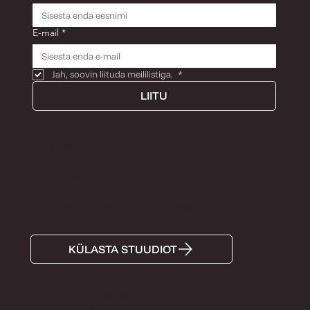
E-mail
*
Jah, soovin liituda meililistiga. 
*
LIITU
E-R KOKKULEPPEL
+3725285574
Info@tiinaandron.com
Antoniuse õu, Lutsu tn 5, Tartu, 51006
KÜLASTA STUUDIOT
Super OÜ, 12314896, Tartu maakond, Tartu linn, Lutsu
tn 5, 51006, Eesti