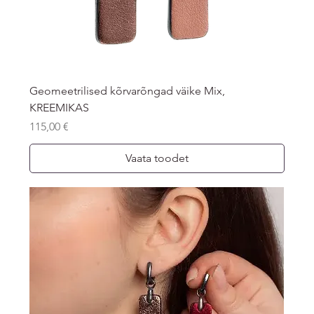
Geomeetrilised kõrvarõngad väike Mix,
KREEMIKAS
Price
115,00 €
Vaata toodet