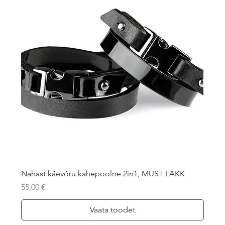
Nahast käevõru kahepoolne 2in1, MUST LAKK
Price
55,00 €
Vaata toodet