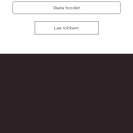
Vaata toodet
Lae rohkem
KIIRVIITED
Avaleht
Avaleht
Pood​
Blogi