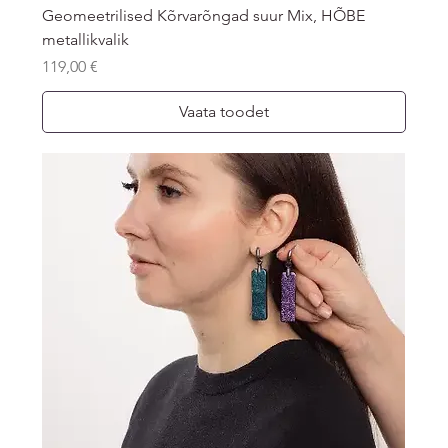
Geomeetrilised Kõrvarõngad suur Mix, HÕBE
metallikvalik
Price
119,00 €
Vaata toodet