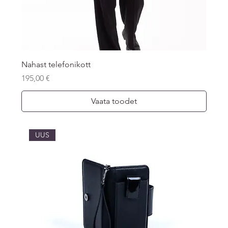
Nahast telefonikott
Price
195,00 €
Vaata toodet
UUS