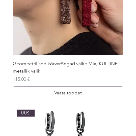
Geomeetrilised kõrvarõngad väike Mix, KULDNE
metallik valik
Price
115,00 €
Vaata toodet
UUS!