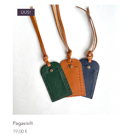
UUS!
Pagasisilt
Price
19,00 €