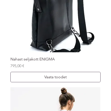
Nahast seljakott ENIGMA
Price
795,00 €
Vaata toodet