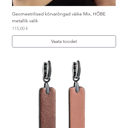
Geomeetrilised kõrvarõngad väike Mix, HÕBE
metallik valik
Price
115,00 €
Vaata toodet