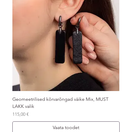
Geomeetrilised kõrvarõngad väike Mix, MUST
LAKK valik
Price
115,00 €
Vaata toodet