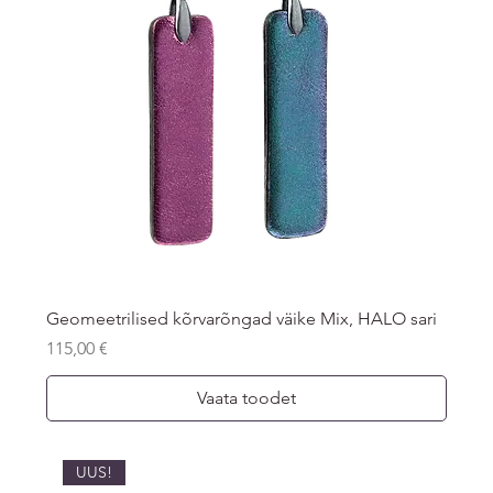
Geomeetrilised kõrvarõngad väike Mix, HALO sari
Price
115,00 €
Vaata toodet
UUS!