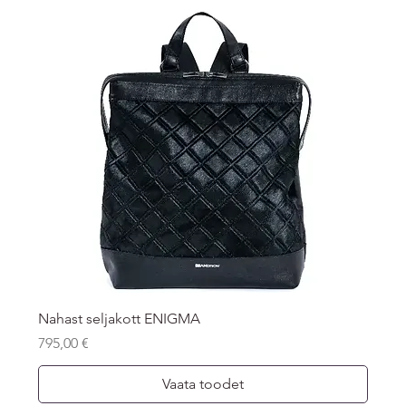
Nahast seljakott ENIGMA
Price
795,00 €
Vaata toodet