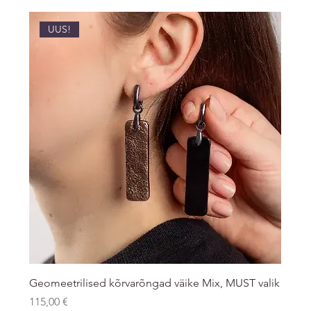
UUS!
Geomeetrilised kõrvarõngad väike Mix, MUST valik
Price
115,00 €