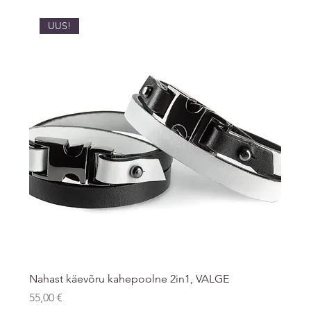
UUS!
Nahast käevõru kahepoolne 2in1, VALGE
Price
55,00 €