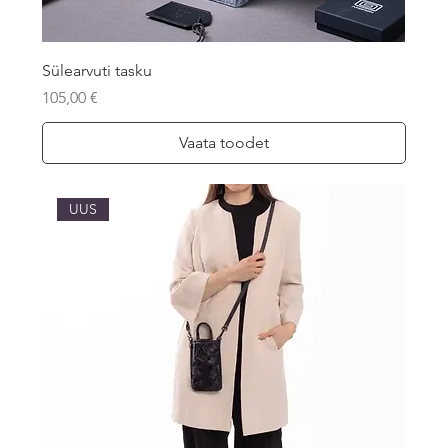
Sülearvuti tasku
Price
105,00 €
Vaata toodet
UUS