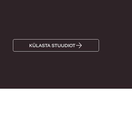
E-R KOKKULEPPEL
+3725285574
Info@tiinaandron.com
Antoniuse õu, Lutsu tn 5, Tartu, 51006
KÜLASTA STUUDIOT
Super OÜ, 12314896, Tartu maakond, Tartu linn, Lutsu
tn 5, 51006, Eesti