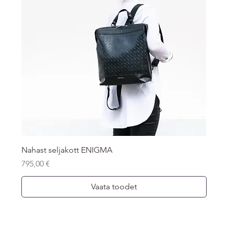
Nahast seljakott ENIGMA
Price
795,00 €
Vaata toodet