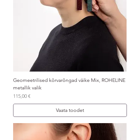
Geomeetrilised kõrvarõngad väike Mix, ROHELINE
metallik valik
Price
115,00 €
Vaata toodet