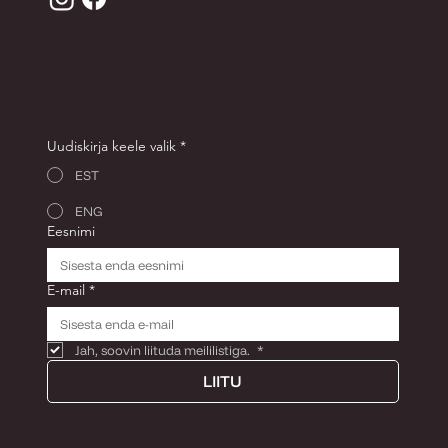
LIITU ANDRON KLUBIGA JA SAA -10% ENDA
ESIMESELT OSTULT!
Uudiskirja keele valik
*
EST
ENG
Eesnimi
E-mail
*
Jah, soovin liituda meililistiga. 
*
LIITU