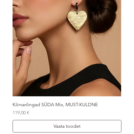
Kõrvarõngad SÜDA Mix, MUST-KULDNE
Price
119,00 €
Vaata toodet