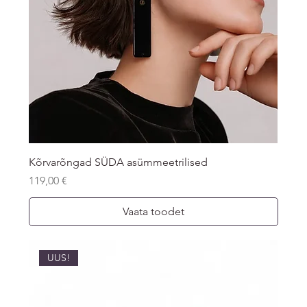
Kõrvarõngad SÜDA asümmeetrilised
Price
119,00 €
Vaata toodet
UUS!