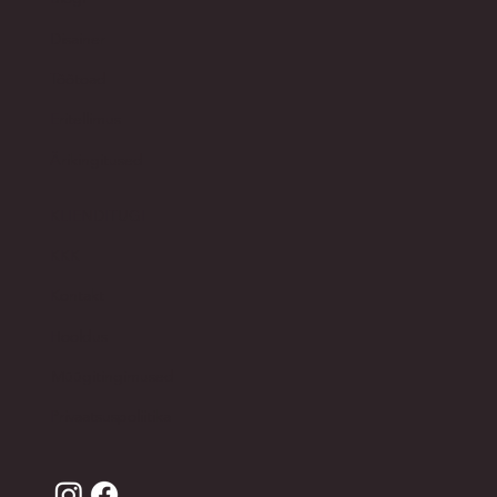
Disainer
Töötoad
Eritellimus
Ärikingitused
KLIENDITUGI
KKK
Kontakt
Hooldus
Müügitingimused
Privaatsuspoliitika