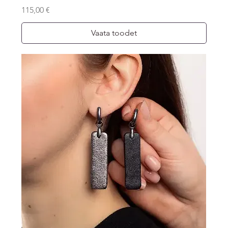
Price
115,00 €
Vaata toodet