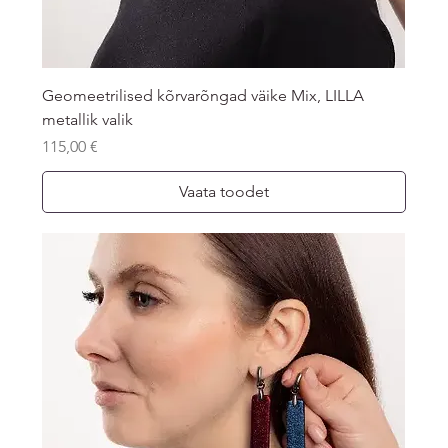
Geomeetrilised kõrvarõngad väike Mix, LILLA
metallik valik
Price
115,00 €
Vaata toodet