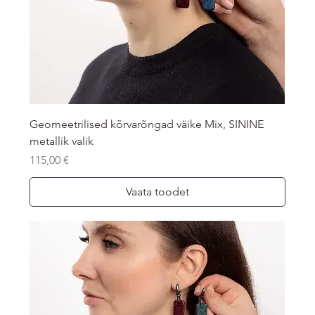
Geomeetrilised kõrvarõngad väike Mix, SININE
metallik valik
Price
115,00 €
Vaata toodet