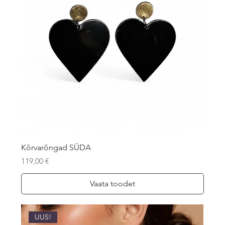
Kõrvarõngad SÜDA
Price
119,00 €
Vaata toodet
UUS!