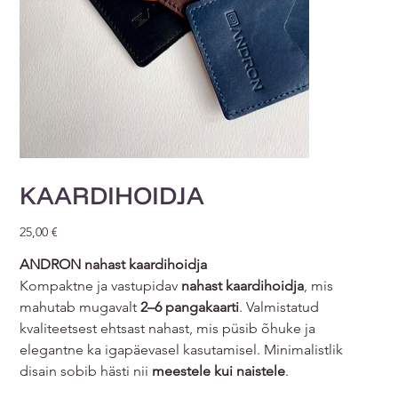
KAARDIHOIDJA
Price
25,00 €
ANDRON nahast kaardihoidja
Kompaktne ja vastupidav
nahast kaardihoidja
, mis
mahutab mugavalt
2–6 pangakaarti
. Valmistatud
kvaliteetsest ehtsast nahast, mis püsib õhuke ja
elegantne ka igapäevasel kasutamisel. Minimalistlik
disain sobib hästi nii
meestele kui naistele
.