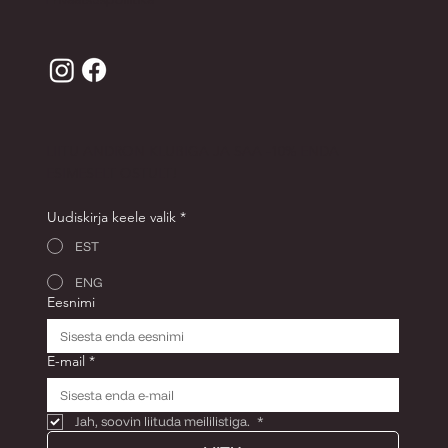
LIITU ANDRON KLUBIGA JA SAA -10% ENDA
ESIMESELT OSTULT!
Uudiskirja keele valik
*
EST
ENG
Eesnimi
E-mail
*
Jah, soovin liituda meililistiga. 
*