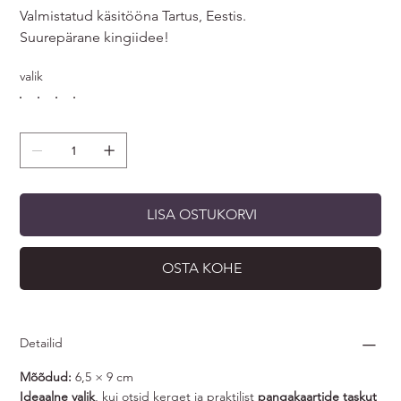
Valmistatud käsitööna Tartus, Eestis.
Suurepärane kingiidee!
valik
LISA OSTUKORVI
OSTA KOHE
Detailid
Mõõdud:
6,5 × 9 cm
Ideaalne valik
, kui otsid kerget ja praktilist
pangakaartide taskut