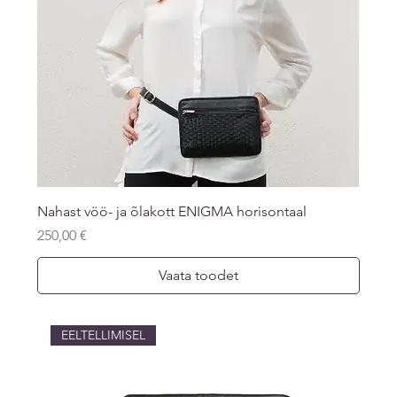
Nahast vöö- ja õlakott ENIGMA horisontaal
Price
250,00 €
Vaata toodet
EELTELLIMISEL