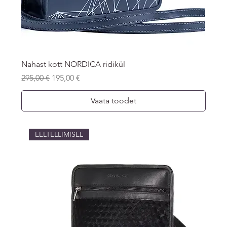
Nahast kott NORDICA ridikül
Regular Price
Sale Price
295,00 €
195,00 €
Vaata toodet
EELTELLIMISEL