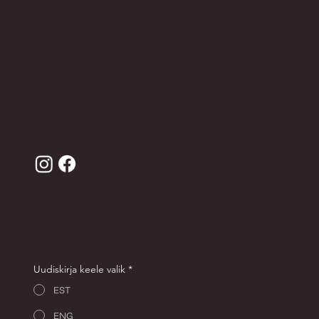
KKK
Kontakt
Hooldus
Müügitingimused
Privaatsuspoliitika
LIITU ANDRON KLUBIGA JA SAA -10% ENDA
ESIMESELT OSTULT!
Uudiskirja keele valik
*
EST
ENG