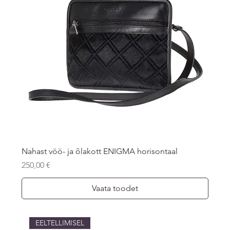
Nahast vöö- ja õlakott ENIGMA horisontaal
Price
250,00 €
Vaata toodet
EELTELLIMISEL