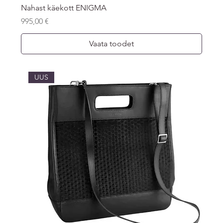
Nahast käekott ENIGMA
Price
995,00 €
Vaata toodet
UUS