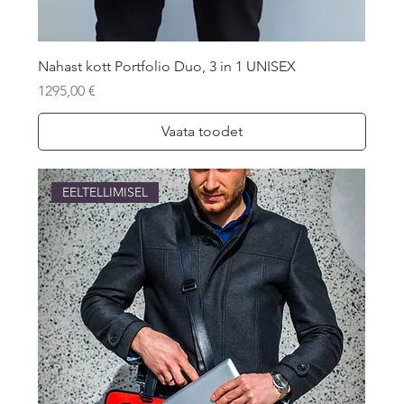
Nahast kott Portfolio Duo, 3 in 1 UNISEX
Price
1295,00 €
Vaata toodet
EELTELLIMISEL