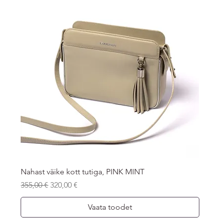
Nahast väike kott tutiga, PINK MINT
Regular Price
Sale Price
355,00 €
320,00 €
Vaata toodet