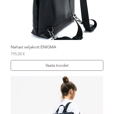
Nahast seljakott ENIGMA
Price
795,00 €
Vaata toodet