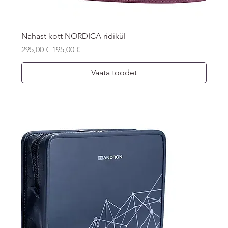
Nahast kott NORDICA ridikül
Regular Price
Sale Price
295,00 €
195,00 €
Vaata toodet