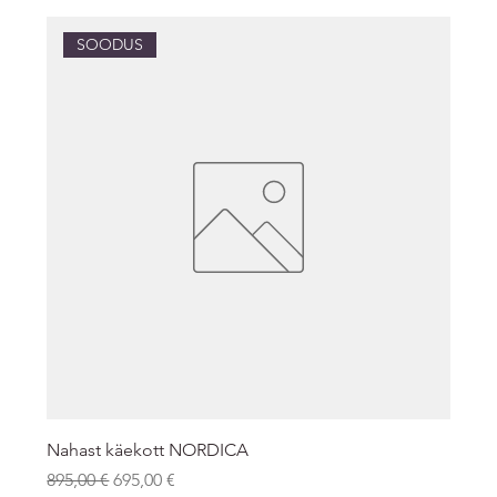
SOODUS
Nahast käekott NORDICA
Regular Price
Sale Price
895,00 €
695,00 €