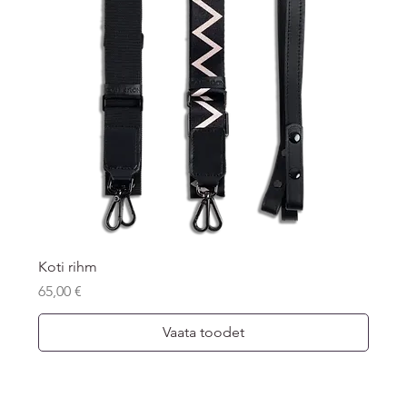
Koti rihm
Price
65,00 €
Vaata toodet