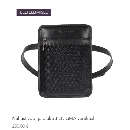
EELTELLIMISEL
Nahast vöö- ja õlakott ENIGMA vertikaal
Price
250,00 €