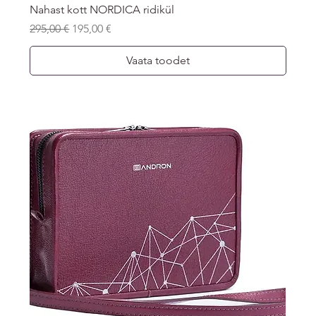
Nahast kott NORDICA ridikül
Regular Price
Sale Price
295,00 €
195,00 €
Vaata toodet