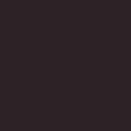
KIIRVIITED
Avaleht
Avaleht
Pood​
Blogi
Disainer
Töötoad
Eritellimus
Ärikingitused
KLIENDITUGI