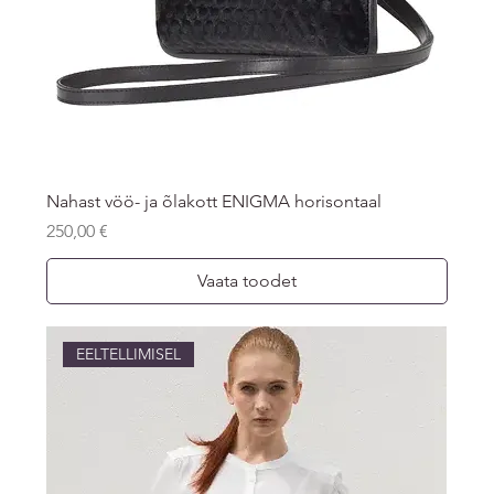
Nahast vöö- ja õlakott ENIGMA horisontaal
Price
250,00 €
Vaata toodet
EELTELLIMISEL