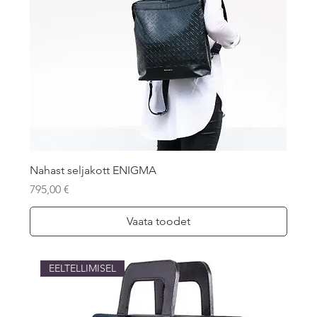
Nahast seljakott ENIGMA
Price
795,00 €
Vaata toodet
EELTELLIMISEL