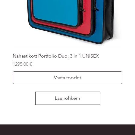
Nahast kott Portfolio Duo, 3 in 1 UNISEX
Price
1295,00 €
Vaata toodet
Lae rohkem