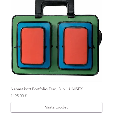
Nahast kott Portfolio Duo, 3 in 1 UNISEX
Price
1495,00 €
Vaata toodet