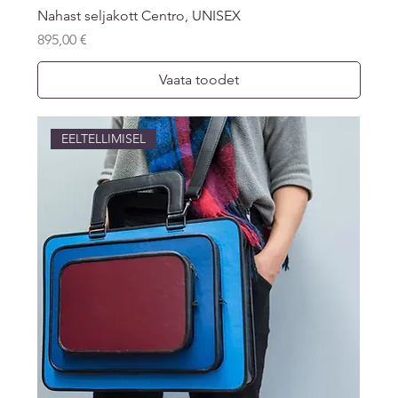
Nahast seljakott Centro, UNISEX
Price
895,00 €
Vaata toodet
EELTELLIMISEL