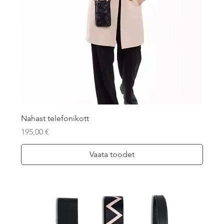
Nahast telefonikott
Price
195,00 €
Vaata toodet