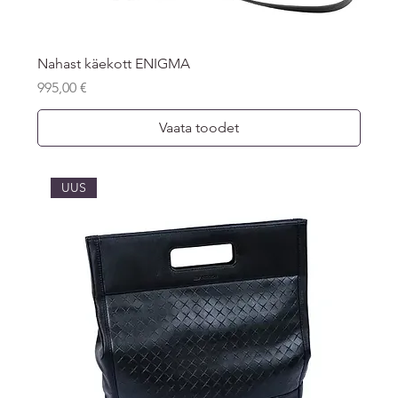
Nahast käekott ENIGMA
Price
995,00 €
Vaata toodet
UUS