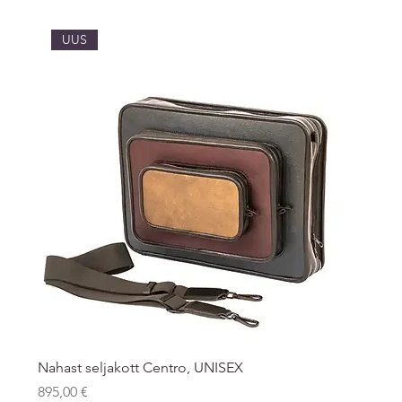
UUS
Nahast seljakott Centro, UNISEX
Price
895,00 €