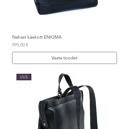
Nahast käekott ENIGMA
Price
995,00 €
Vaata toodet
UUS