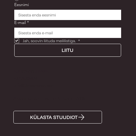
Eesnimi
E-mail
*
Jah, soovin liituda meililistiga. 
*
LIITU
E-R KOKKULEPPEL
+3725285574
Info@tiinaandron.com
Antoniuse õu, Lutsu tn 5, Tartu, 51006
KÜLASTA STUUDIOT