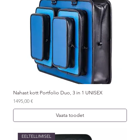
Nahast kott Portfolio Duo, 3 in 1 UNISEX
Price
1495,00 €
Vaata toodet
EELTELLIMISEL