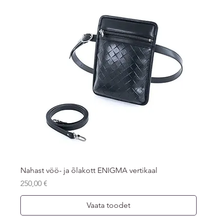
Nahast vöö- ja õlakott ENIGMA vertikaal
Price
250,00 €
Vaata toodet