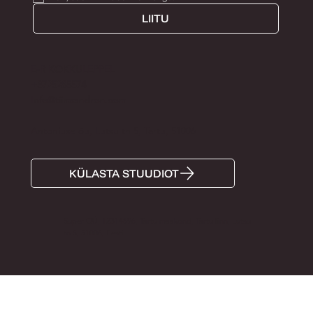
LIITU
E-R KOKKULEPPEL
+3725285574
Info@tiinaandron.com
Antoniuse õu, Lutsu tn 5, Tartu, 51006
KÜLASTA STUUDIOT
Super OÜ, 12314896, Tartu maakond, Tartu linn, Lutsu
tn 5, 51006, Eesti