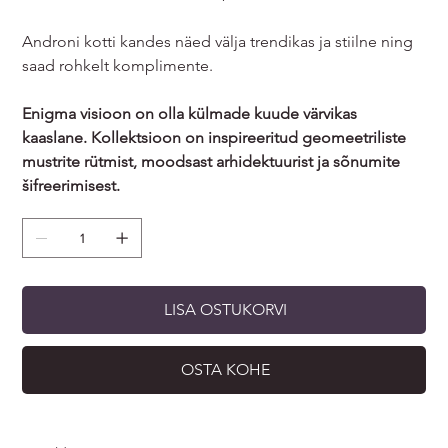
Androni kotti kandes näed välja trendikas ja stiilne ning
saad rohkelt komplimente.
Enigma visioon on olla külmade kuude värvikas
kaaslane. Kollektsioon on inspireeritud geomeetriliste
mustrite rütmist, moodsast arhidektuurist ja sõnumite
šifreerimisest.
LISA OSTUKORVI
OSTA KOHE