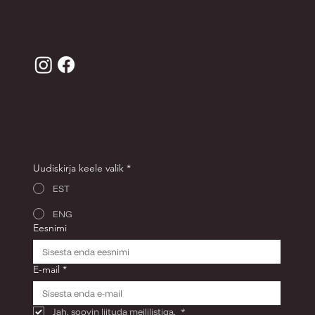
Privaatsuspoliitika
LIITU ANDRON KLUBIGA JA SAA -10% ENDA
ESIMESELT OSTULT!
Uudiskirja keele valik
*
EST
ENG
Eesnimi
E-mail
*
Jah, soovin liituda meililistiga. 
*