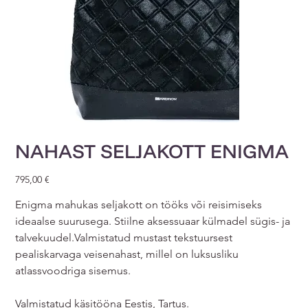
NAHAST SELJAKOTT ENIGMA
Price
795,00 €
Enigma mahukas seljakott on tööks või reisimiseks
ideaalse suurusega. Stiilne aksessuaar külmadel sügis- ja
talvekuudel.Valmistatud mustast tekstuursest
pealiskarvaga veisenahast, millel on luksusliku
atlassvoodriga sisemus.
Valmistatud käsitööna Eestis, Tartus.