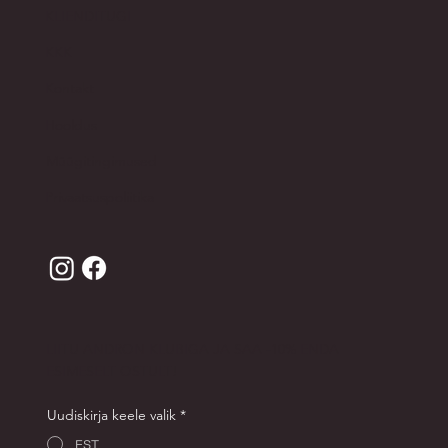
KLIENDITUGI
KKK
Kontakt
Hooldus
Müügitingimused
Privaatsuspoliitika
LIITU ANDRON KLUBIGA JA SAA -10% ENDA
ESIMESELT OSTULT!
Uudiskirja keele valik
*
EST