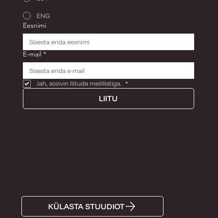
ENG
Eesnimi
E-mail
*
Jah, soovin liituda meililistiga. 
*
LIITU
E-R KOKKULEPPEL
+3725285574
Info@tiinaandron.com
Antoniuse õu, Lutsu tn 5, Tartu, 51006
KÜLASTA STUUDIOT