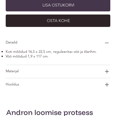
LISA OSTUKORVI
OSTA KOHE
Detaild
Koti mõõdud 16,5 x 22,5 cm, reguleeritav vöö ja õlarihm.
Vöö mõõdud 1,9 x 117 cm.
Materjal
Hooldus
Andron loomise protsess