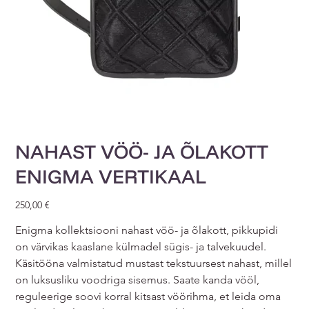
NAHAST VÖÖ- JA ÕLAKOTT
ENIGMA VERTIKAAL
Price
250,00 €
Enigma kollektsiooni nahast vöö- ja õlakott, pikkupidi
on värvikas kaaslane külmadel sügis- ja talvekuudel.
Käsitööna valmistatud mustast tekstuursest nahast, millel
on luksusliku voodriga sisemus. Saate kanda vööl,
reguleerige soovi korral kitsast vöörihma, et leida oma