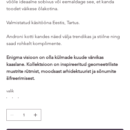
vööle ideaalne sobivus või eemaldage see, et kanda
toodet väikese õlakotina.
Valmistatud käsitööna Eestis, Tartus.
Androni kotti kandes näed välja trendikas ja stiilne ning
saad rohkelt komplimente.
Enigma visioon on olla külmade kuude värvikas
kaaslane. Kollektsioon on inspireeritud geomeetriliste
mustrite rütmist, moodsast arhidektuurist ja sõnumite
šifreerimisest.
valik