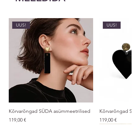
UUS!
UUS!
Kõrvarõngad SÜDA asümmeetrilised
Kõrvarõngad SÜ
Price
Price
119,00 €
119,00 €
UUS!
UNISEX
UNISEX
UUS!
UUS!
UUS
UUS