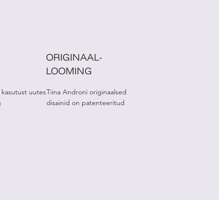
ORIGINAAL-
LOOMING
 kasutust uutes
Tiina Androni originaalsed
g
disainid on patenteeritud