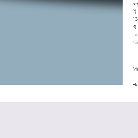
re
2)
13
3)
Te
Ki
Ma
Ho