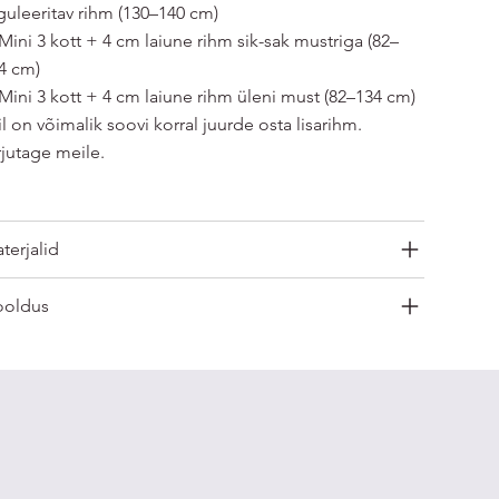
guleeritav rihm (130–140 cm)
 Mini 3 kott + 4 cm laiune rihm sik-sak mustriga (82–
4 cm)
 Mini 3 kott + 4 cm laiune rihm üleni must (82–134 cm)
il on võimalik soovi korral juurde osta lisarihm.
rjutage meile.
terjalid
oldus