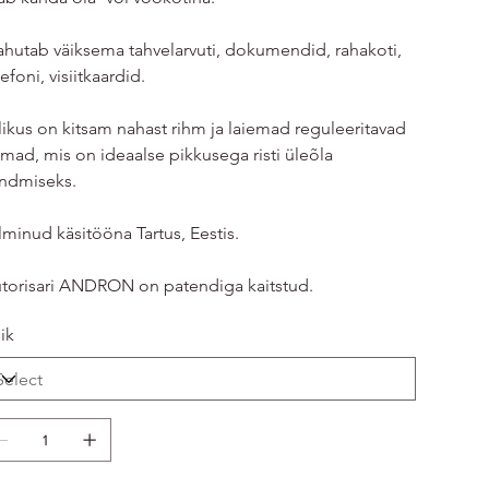
hutab väiksema tahvelarvuti, dokumendid, rahakoti,
lefoni, visiitkaardid.
likus on kitsam nahast rihm ja laiemad reguleeritavad
hmad, mis on ideaalse pikkusega risti üleõla
ndmiseks.
lminud käsitööna Tartus, Eestis.
torisari ANDRON on patendiga kaitstud.
lik