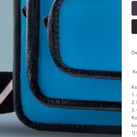
De
Ko
Ko
1.
2.
3.
Ko
ko
1)