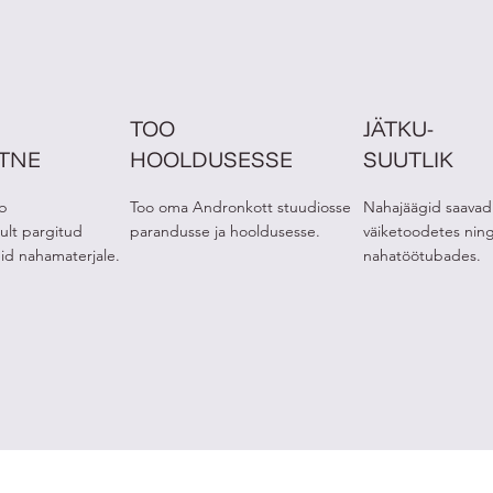
TOO
JÄTKU-
ETNE
HOOLDUSESSE
SUUTLIK
b
Too oma Andronkott stuudiosse
Nahajäägid saavad
ult pargitud
parandusse ja hooldusesse.
väiketoodetes nin
eid nahamaterjale.
nahatöötubades.