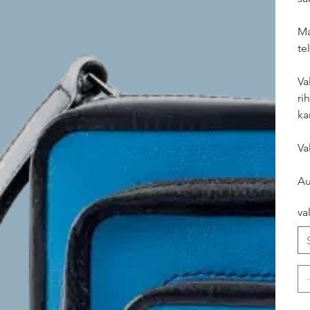
Ma
te
Va
ri
ka
Va
Au
va