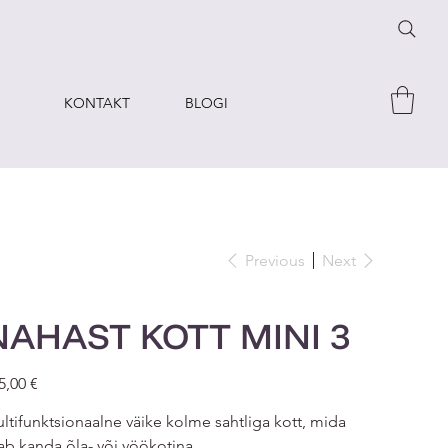
KONTAKT
BLOGI
Previous
Next
NAHAST KOTT MINI 3
e
5,00 €
ltifunktsionaalne väike kolme sahtliga kott, mida
ab kanda õla- või vöökotina.