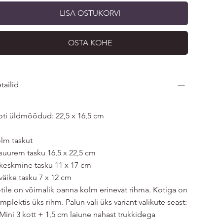
LISA OSTUKORVI
OSTA KOHE
tailid
ti üldmõõdud: 22,5 x 16,5 cm
lm taskut
 suurem tasku 16,5 x 22,5 cm
 keskmine tasku 11 x 17 cm
 väike tasku 7 x 12 cm
tile on võimalik panna kolm erinevat rihma. Kotiga on
mplektis üks rihm. Palun vali üks variant valikute seast:
 Mini 3 kott + 1,5 cm laiune nahast trukkidega