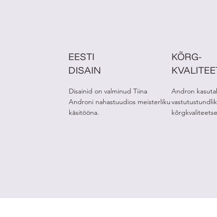
EESTI
KÕRG-
DISAIN
KVALITE
Disainid on valminud Tiina
Andron kasuta
Androni nahastuudios meisterliku
vastutustundlik
käsitööna.
kõrgkvaliteets