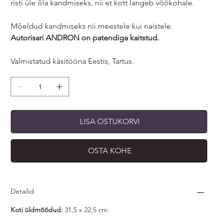
risti üle õla kandmiseks, nii et kott langeb vöökohale.
Mõeldud kandmiseks nii meestele kui naistele.
Autorisari ANDRON on patendiga kaitstud.
Valmistatud käsitööna Eestis, Tartus.
LISA OSTUKORVI
OSTA KOHE
Detailid
Koti üldmõõdud:
31,5 x 22,5 cm