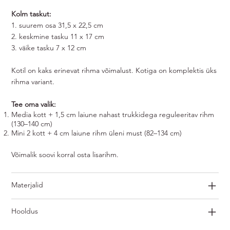
Kolm taskut:
1. suurem osa 31,5 x 22,5 cm
2. keskmine tasku 11 x 17 cm
3. väike tasku 7 x 12 cm
Kotil on kaks erinevat rihma võimalust. Kotiga on komplektis üks
rihma variant.
Tee oma valik:
Media kott + 1,5 cm laiune nahast trukkidega reguleeritav rihm
(130–140 cm)
Mini 2 kott + 4 cm laiune rihm üleni must (82–134 cm)
Võimalik soovi korral osta lisarihm.
Materjalid
Hooldus