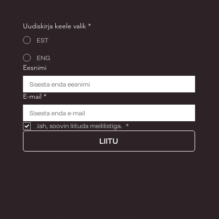
ESIMESELT OSTULT!
Uudiskirja keele valik
*
EST
ENG
Eesnimi
E-mail
*
Jah, soovin liituda meililistiga. 
*
LIITU
E-R KOKKULEPPEL
+3725285574
Info@tiinaandron.com