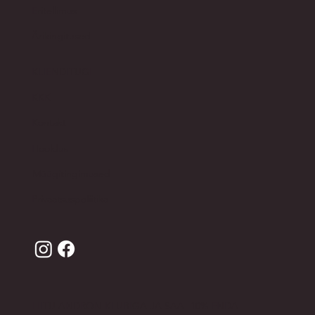
Eritellimus
Ärikingitused
KLIENDITUGI
KKK
Kontakt
Hooldus
Müügitingimused
Privaatsuspoliitika
LIITU ANDRON KLUBIGA JA SAA -10% ENDA