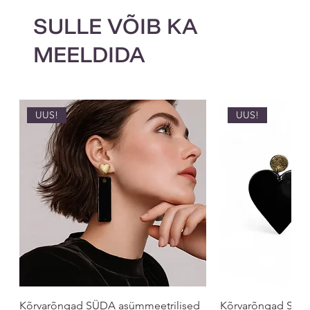
SULLE VÕIB KA
MEELDIDA
UUS!
UUS!
Kõrvarõngad SÜDA asümmeetrilised
Kõrvarõngad SÜ