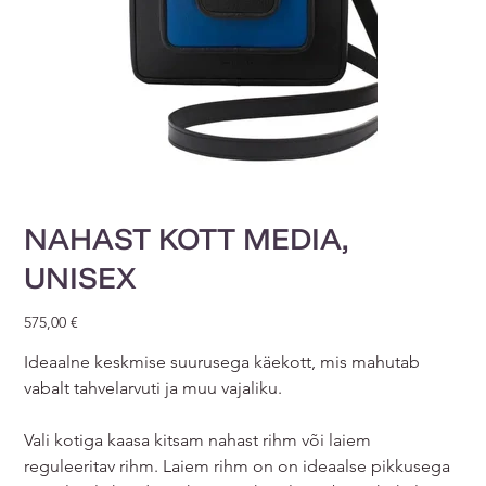
NAHAST KOTT MEDIA,
UNISEX
Price
575,00 €
Ideaalne keskmise suurusega käekott, mis mahutab
vabalt tahvelarvuti ja muu vajaliku.
Vali kotiga kaasa kitsam nahast rihm või laiem
reguleeritav rihm. Laiem rihm on on ideaalse pikkusega