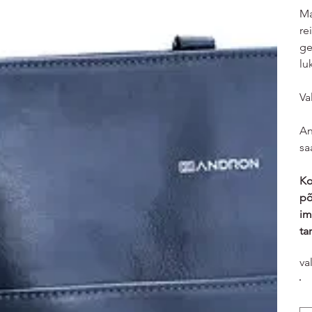
Ma
re
ge
lu
Va
An
sa
Ko
põ
im
ta
va