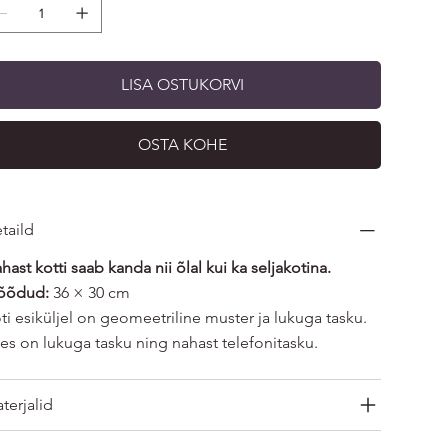
LISA OSTUKORVI
OSTA KOHE
taild
hast kotti saab kanda nii õlal kui ka seljakotina.
õõdud:
36 × 30 cm
ti esiküljel on geomeetriline muster ja lukuga tasku.
es on lukuga tasku ning nahast telefonitasku.
terjalid