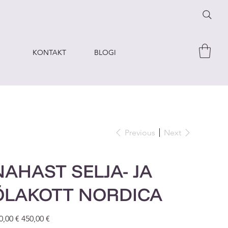
KONTAKT
BLOGI
Previous
Next
NAHAST SELJA- JA
ÕLAKOTT NORDICA
inal
Sale
0,00 €
450,00 €
e
price