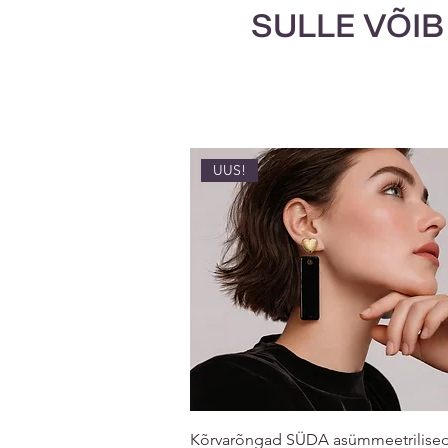
SULLE VÕIB
UUS!
Kõrvarõngad SÜDA asümmeetrilise