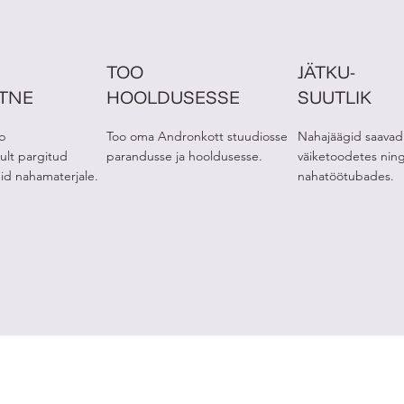
TOO
JÄTKU-
ETNE
HOOLDUSESSE
SUUTLIK
b
Too oma Andronkott stuudiosse
Nahajäägid saavad
ult pargitud
parandusse ja hooldusesse.
väiketoodetes nin
eid nahamaterjale.
nahatöötubades.