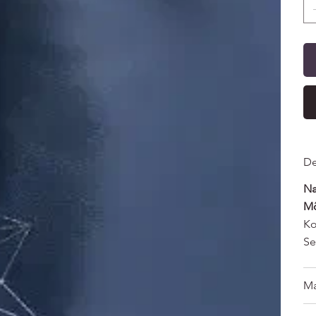
De
Na
M
Ko
Se
Ma