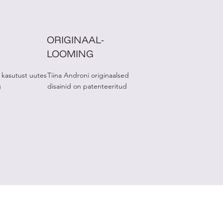
ORIGINAAL-
LOOMING
 kasutust uutes
Tiina Androni originaalsed
g
disainid on patenteeritud