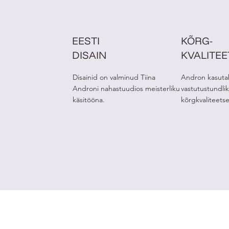
EESTI
KÕRG-
DISAIN
KVALITE
Disainid on valminud Tiina
Andron kasuta
Androni nahastuudios meisterliku
vastutustundlik
käsitööna.
kõrgkvaliteets