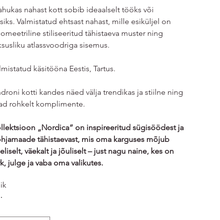
hukas nahast kott sobib ideaalselt tööks või
isiks. Valmistatud ehtsast nahast, mille esiküljel on
omeetriline stiliseeritud tähistaeva muster ning
ksusliku atlassvoodriga sisemus.
lmistatud käsitööna Eestis, Tartus.
droni kotti kandes näed välja trendikas ja stiilne ning
ad rohkelt komplimente.
llektsioon „Nordica” on inspireeritud sügisöödest ja
hjamaade tähistaevast, mis oma karguses mõjub
eliselt, väekalt ja jõuliselt – just nagu naine, kes on
rk, julge ja vaba oma valikutes.
lik