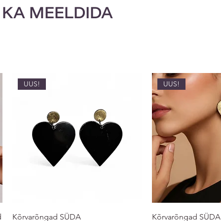
 KA MEELDIDA
UUS!
UUS!
d
Kõrvarõngad SÜDA
Kõrvarõngad SÜDA