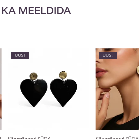
 KA MEELDIDA
UUS!
UUS!
d
Kõrvarõngad SÜDA
Kõrvarõngad SÜDA