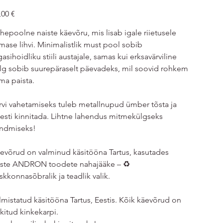
e
,00 €
hepoolne naiste käevõru, mis lisab igale riietusele
imase lihvi. Minimalistlik must pool sobib
gasihoidliku stiili austajale, samas kui erksavärviline
lg sobib suurepäraselt päevadeks, mil soovid rohkem
lma paista.
rvi vahetamiseks tuleb metallnupud ümber tõsta ja
esti kinnitada. Lihtne lahendus mitmekülgseks
ndmiseks!
evõrud on valminud käsitööna Tartus, kasutades
iste ANDRON toodete nahajääke – ♻️
skkonnasõbralik ja teadlik valik.
lmistatud käsitööna Tartus, Eestis. Kõik käevõrud on
kitud kinkekarpi.