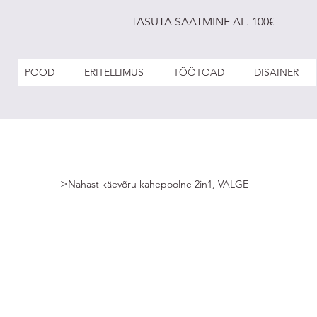
TASUTA SAATMINE AL. 100€
POOD
ERITELLIMUS
TÖÖTOAD
DISAINER
>
Nahast käevõru kahepoolne 2in1, VALGE