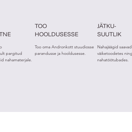
TOO
JÄTKU-
ETNE
HOOLDUSESSE
SUUTLIK
b
Too oma Andronkott stuudiosse
Nahajäägid saavad
ult pargitud
parandusse ja hooldusesse.
väiketoodetes nin
eid nahamaterjale.
nahatöötubades.