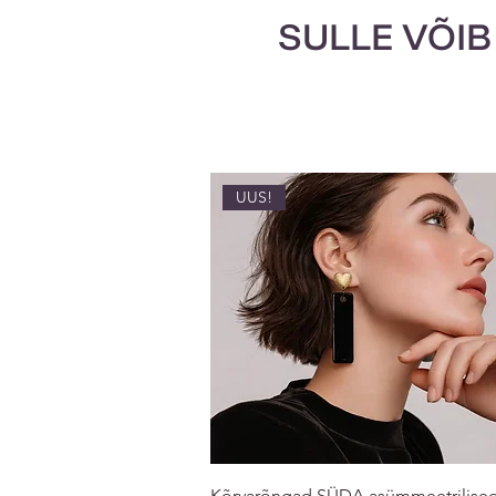
SULLE VÕIB
UUS!
Kõrvarõngad SÜDA asümmeetrilise