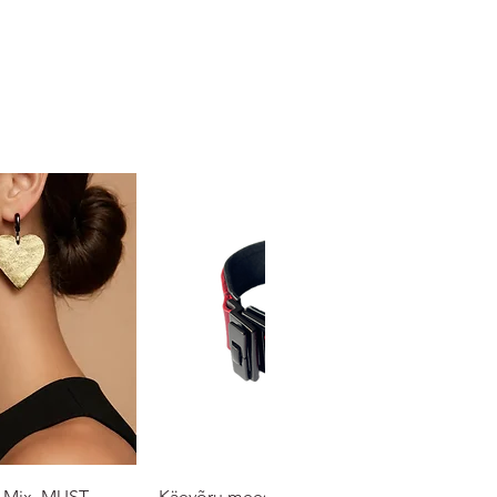
 Mix, MUST-
Käevõru meestele