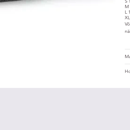
S 
M 
L 
XL
Võ
nä
Ma
Ho