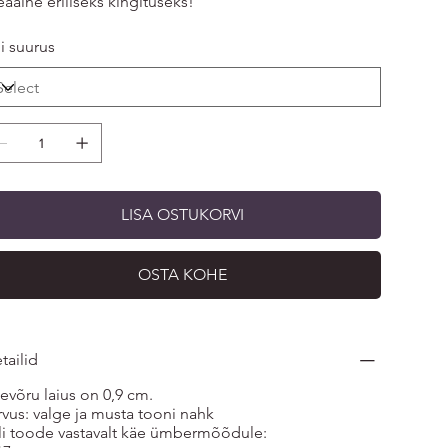
eaalne eriliseks kingituseks!
li suurus
LISA OSTUKORVI
OSTA KOHE
tailid
evõru laius on 0,9 cm.
rvus: valge ja musta tooni nahk
li toode vastavalt käe ümbermõõdule: