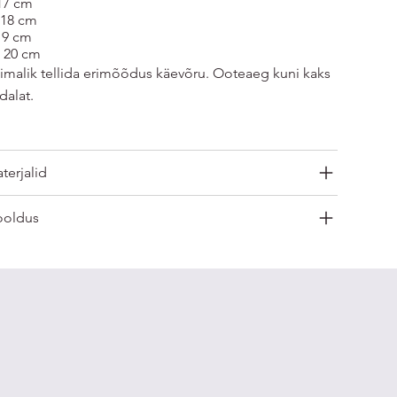
17 cm
18 cm
19 cm
 20 cm
imalik tellida erimõõdus käevõru. Ooteaeg kuni kaks
dalat.
terjalid
oldus