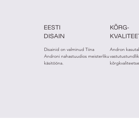
EESTI
KÕRG-
DISAIN
KVALITE
Disainid on valminud Tiina
Andron kasuta
Androni nahastuudios meisterliku
vastutustundlik
käsitööna.
kõrgkvaliteets