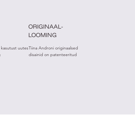
ORIGINAAL-
LOOMING
 kasutust uutes
Tiina Androni originaalsed
g
disainid on patenteeritud