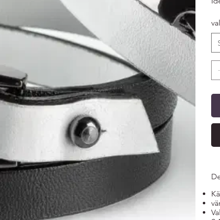
Id
va
De
Kä
vä
Va