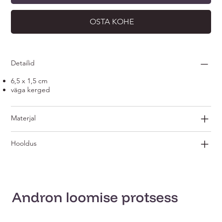
OSTA KOHE
Detailid
6,5 x 1,5 cm
väga kerged
Materjal
Hooldus
Andron loomise protsess