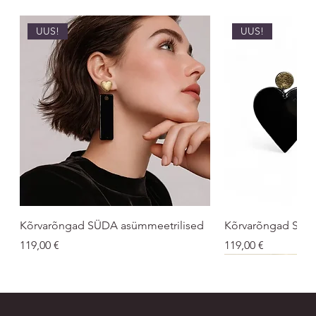
UUS!
UUS!
Kõrvarõngad SÜDA asümmeetrilised
Kõrvarõngad SÜ
Price
Price
119,00 €
119,00 €
UUS!
UNISEX
UNISEX
UUS!
UUS!
UUS
UUS