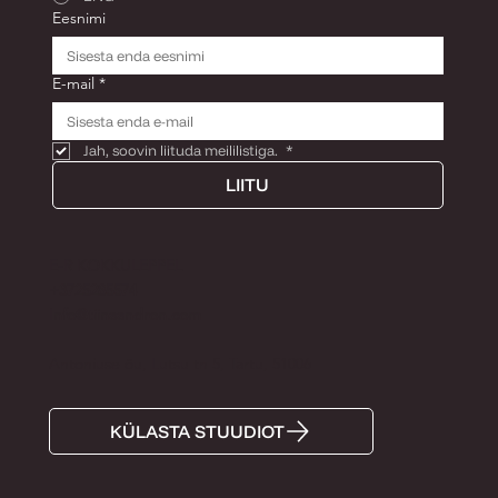
Eesnimi
E-mail
*
Jah, soovin liituda meililistiga. 
*
LIITU
E-R KOKKULEPPEL
+3725285574
Info@tiinaandron.com
Antoniuse õu, Lutsu tn 5, Tartu, 51006
KÜLASTA STUUDIOT