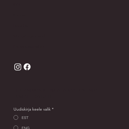
KKK
Kontakt
Hooldus
Müügitingimused
Privaatsuspoliitika
LIITU ANDRON KLUBIGA JA SAA -10% ENDA
ESIMESELT OSTULT!
Uudiskirja keele valik
*
EST
ENG