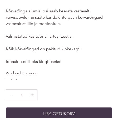
Kõrvarõnga alumisi osi saab keerata vastavalt
värvisoovile, nii saate kanda ühte paari kõrvarõngaid
vastavalt stiilile ja meeleolule.
Valmistatud käsitööna Tartus, Eestis.
Kõik kõrvarõngad on pakitud kinkekarpi.
Ideaalne eriliseks kingituseks!
Värvikombinatsioon
LISA OSTUKORVI