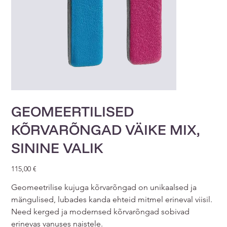
GEOMEERTILISED
KÕRVARÕNGAD VÄIKE MIX,
SININE VALIK
Price
115,00 €
Geomeetrilise kujuga kõrvarõngad on unikaalsed ja
mängulised, lubades kanda ehteid mitmel erineval viisil.
Need kerged ja modernsed kõrvarõngad sobivad
erinevas vanuses naistele.