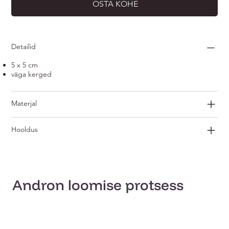
OSTA KOHE
Detailid
5 x 5 cm
väga kerged
Materjal
Hooldus
Andron loomise protsess