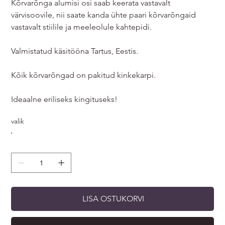
Kõrvarõnga alumisi osi saab keerata vastavalt
värvisoovile, nii saate kanda ühte paari kõrvarõngaid
vastavalt stiilile ja meeleolule kahtepidi.
Valmistatud käsitööna Tartus, Eestis.
Kõik kõrvarõngad on pakitud kinkekarpi.
Ideaalne eriliseks kingituseks!
valik
LISA OSTUKORVI