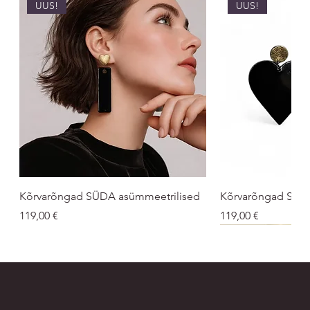
UUS!
UUS!
Kõrvarõngad SÜDA asümmeetrilised
Kõrvarõngad SÜ
Price
Price
119,00 €
119,00 €
UUS!
UNISEX
UNISEX
UUS!
UUS!
UUS
UUS