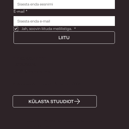
E-mail
*
Jah, soovin liituda meililistiga. 
*
LIITU
E-R KOKKULEPPEL
+3725285574
Info@tiinaandron.com
Antoniuse õu, Lutsu tn 5, Tartu, 51006
KÜLASTA STUUDIOT
Super OÜ, 12314896, Tartu maakond, Tartu linn, Lutsu
tn 5, 51006, Eesti