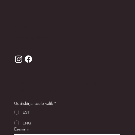
Kontakt
Hooldus
Müügitingimused
Privaatsuspoliitika
LIITU ANDRON KLUBIGA JA SAA -10% ENDA
ESIMESELT OSTULT!
Uudiskirja keele valik
*
EST
ENG
Eesnimi