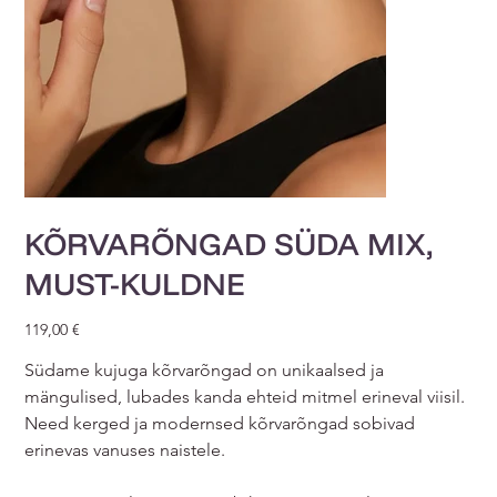
KÕRVARÕNGAD SÜDA MIX,
MUST-KULDNE
Price
119,00 €
Südame kujuga kõrvarõngad on unikaalsed ja
mängulised, lubades kanda ehteid mitmel erineval viisil.
Need kerged ja modernsed kõrvarõngad sobivad
erinevas vanuses naistele.