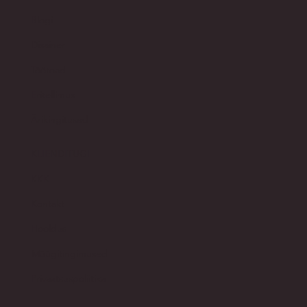
Pood​
Blogi
Disainer
Töötoad
Eritellimus
Ärikingitused
KLIENDITUGI
KKK
Kontakt
Hooldus
Müügitingimused
Privaatsuspoliitika