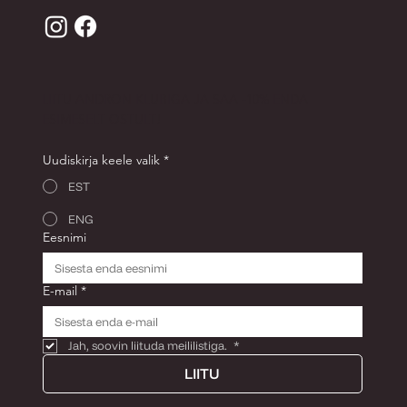
LIITU ANDRON KLUBIGA JA SAA -10% ENDA
ESIMESELT OSTULT!
Uudiskirja keele valik
*
EST
ENG
Eesnimi
E-mail
*
Jah, soovin liituda meililistiga. 
*