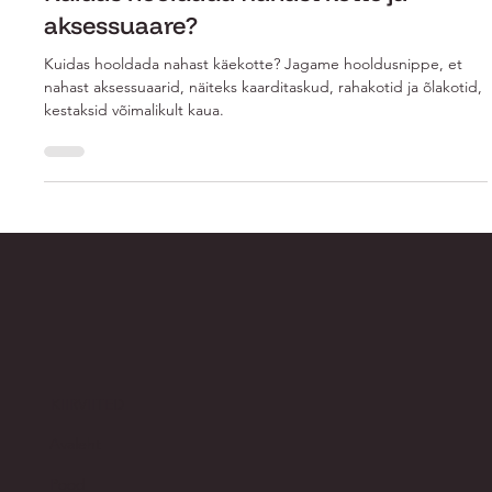
Kuidas hooldada nahast kotte ja
aksessuaare?
Kuidas hooldada nahast käekotte? Jagame hooldusnippe, et
nahast aksessuaarid, näiteks kaarditaskud, rahakotid ja õlakotid,
kestaksid võimalikult kaua.
KIIRVIITED
Avaleht