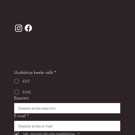
Müügitingimused
Privaatsuspoliitika
LIITU ANDRON KLUBIGA JA SAA -10% ENDA
ESIMESELT OSTULT!
Uudiskirja keele valik
*
EST
ENG
Eesnimi
E-mail
*