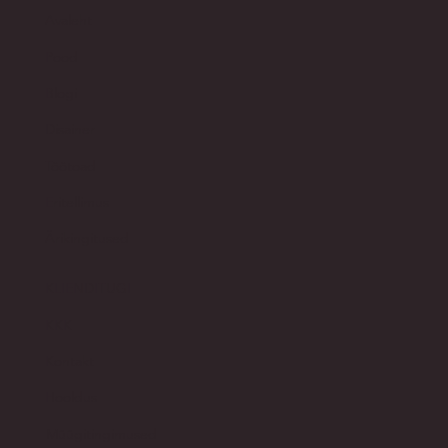
KIIRVIITED
Avaleht
Pood​
Blogi
Disainer
Töötoad
Eritellimus
Ärikingitused
KLIENDITUGI
KKK
Kontakt
Hooldus