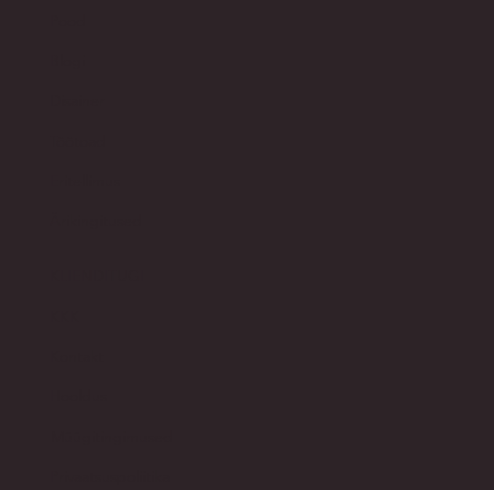
Avaleht
Pood​
Blogi
Disainer
Töötoad
Eritellimus
Ärikingitused
KLIENDITUGI
KKK
Kontakt
Hooldus
Müügitingimused