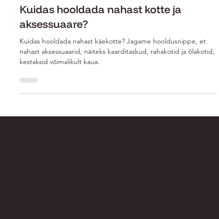
May 12, 2025
2 min
Kuidas hooldada nahast kotte ja
aksessuaare?
Kuidas hooldada nahast käekotte? Jagame hooldusnippe, et
nahast aksessuaarid, näiteks kaarditaskud, rahakotid ja õlakotid,
kestaksid võimalikult kaua.
KIIRVIITED