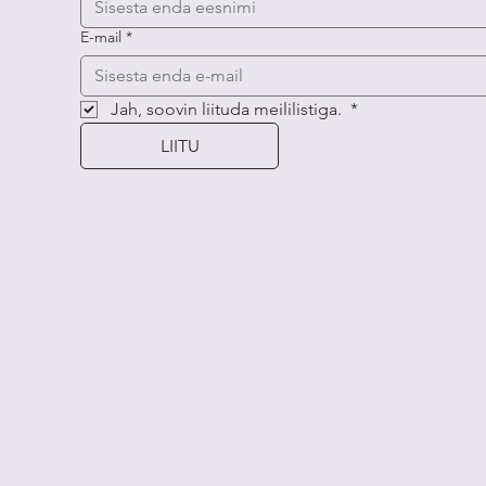
E-mail
*
Jah, soovin liituda meililistiga. 
*
LIITU