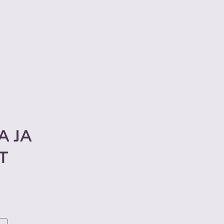
A JA
T