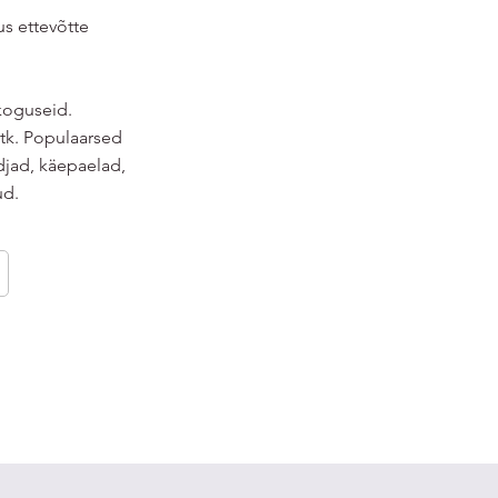
us ettevõtte
koguseid.
 tk. Populaarsed
djad, käepaelad,
ud.