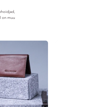
ehoidjad,
eil on muu