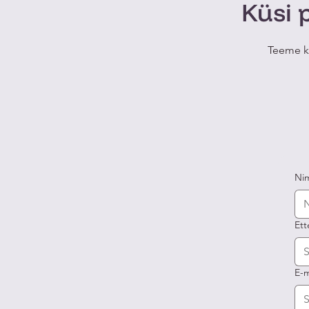
Küsi 
Teeme k
Ni
Ett
E-m