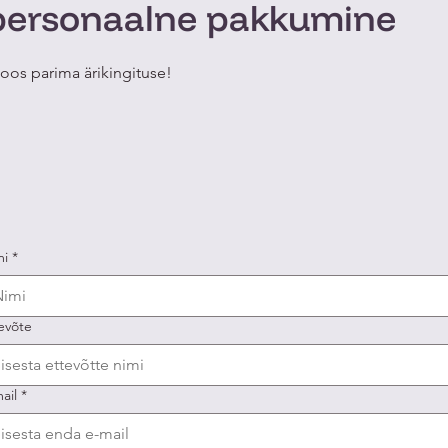
personaalne pakkumine
oos parima ärikingituse!
mi
*
evõte
ail
*