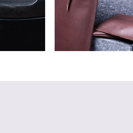
ARVUTIKOTT, VÕTMEHOIDJA, RAHAK