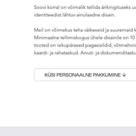
Soovi korral on võimalik tellida ärikingituseks u
identiteedist lähtuv ainulaadne disain.
Meil on võimekus teha väikeseid ja suuremaid 
Minimaalne tellimiskogus ühele disainile on 10
tooted on isikupärased pagasisildid, võtmehoi
kaardi- ja rahataskud. Arvuti- ja dokumenditask
KÜSI PERSONAALNE PAKKUMINE