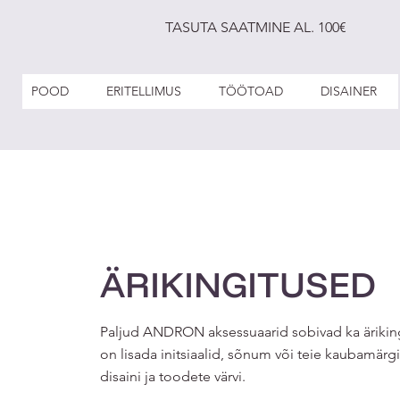
TASUTA SAATMINE AL. 100€
POOD
ERITELLIMUS
TÖÖTOAD
DISAINER
ÄRIKINGITUSED
Paljud ANDRON aksessuaarid sobivad ka äriking
on lisada initsiaalid, sõnum või teie kaubamär
disaini ja toodete värvi.