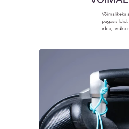
Võimalikeks 
pagasisildid,
idee, andke m