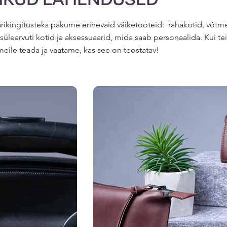
ärikingitusteks pakume erinevaid väiketooteid: rahakotid, võtm
 sülearvuti kotid ja aksessuaarid, mida saab personaalida. Kui t
eile teada ja vaatame, kas see on teostatav!